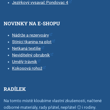
Jezírkový vysavač Pondovac 4
NOVINKY NA E-SHOPU
Nádrže a rezervoáry
Stínící tkanina na plot
Netkaná textilie
Neviditelný obrubník
Umělý trávník
Kokosová rohož
RADÍLEK
Na tomto místě kloubíme vlastní zkušenosti, načtené
odborné materiály, rady přátel, nepřátel 🙂 i rodiny.