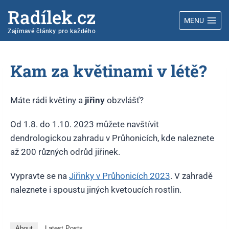
Radílek.cz
MENU
Zajímavé články pro každého
Kam za květinami v létě?
Máte rádi květiny a
jiřiny
obzvlášť?
Od 1.8. do 1.10. 2023 můžete navštívit
dendrologickou zahradu v Průhonicích, kde naleznete
až 200 různých odrůd jiřinek.
Vypravte se na
Jiřinky v Průhonicích 2023
. V zahradě
naleznete i spoustu jiných kvetoucích rostlin.
About
Latest Posts