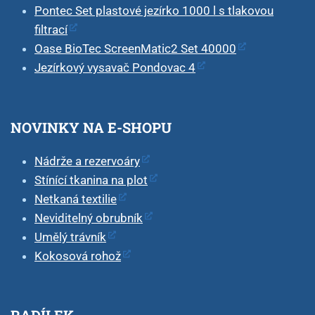
Pontec Set plastové jezírko 1000 l s tlakovou
filtrací
Oase BioTec ScreenMatic2 Set 40000
Jezírkový vysavač Pondovac 4
NOVINKY NA E-SHOPU
Nádrže a rezervoáry
Stínící tkanina na plot
Netkaná textilie
Neviditelný obrubník
Umělý trávník
Kokosová rohož