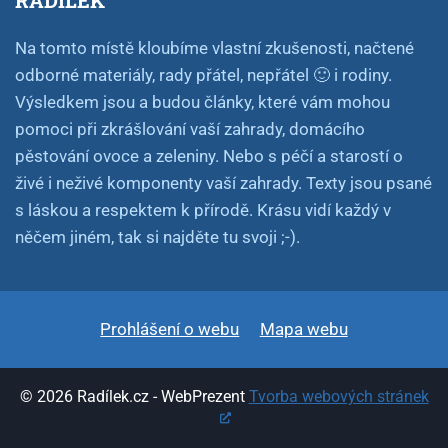
RADÍLEK
Na tomto místě kloubíme vlastní zkušenosti, načtené
odborné materiály, rady přátel, nepřátel 🙂 i rodiny.
Výsledkem jsou a budou články, které vám mohou
pomoci při zkrášlování vaší zahrady, domácího
pěstování ovoce a zeleniny. Nebo s péčí a starostí o
živé i neživé komponenty vaší zahrady. Texty jsou psané
s láskou a respektem k přírodě. Krásu vidí každý v
něčem jiném, tak si najděte tu svoji ;-).
Prohlášení o webu
Mapa webu
© 2026 Radílek.cz - WebPrezent
Tvorba webových stránek