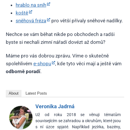
hrablo na sníh
koště
sněhová fréza
pro větší přívaly sněhové nadílky.
Nechce se vám běhat nikde po obchodech a radši
byste si nechali zimní nářadí dovézt až domů?
Máme pro vás dobrou zprávu. Víme o skutečně
spolehlivém
e-shopu
, kde tyto věci mají a ještě vám
odborně poradí
.
About
Latest Posts
Veronika Jadrná
Už od roku 2018 se věnuji tématům
souvisejícím se zahradou a okruhům, které jsou
s ní úzce spjaté. Například jezírka, bazény,