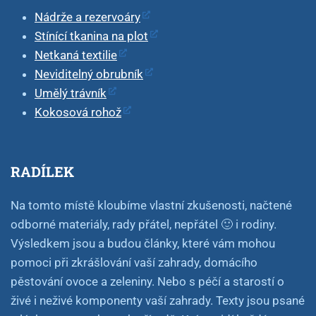
Nádrže a rezervoáry
Stínící tkanina na plot
Netkaná textilie
Neviditelný obrubník
Umělý trávník
Kokosová rohož
RADÍLEK
Na tomto místě kloubíme vlastní zkušenosti, načtené
odborné materiály, rady přátel, nepřátel 🙂 i rodiny.
Výsledkem jsou a budou články, které vám mohou
pomoci při zkrášlování vaší zahrady, domácího
pěstování ovoce a zeleniny. Nebo s péčí a starostí o
živé i neživé komponenty vaší zahrady. Texty jsou psané