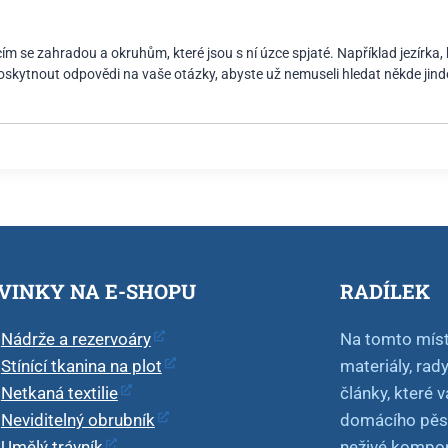
m se zahradou a okruhům, které jsou s ní úzce spjaté. Například jezírka, 
poskytnout odpovědi na vaše otázky, abyste už nemuseli hledat někde jind
VINKY NA E-SHOPU
RADÍLEK
Nádrže a rezervoáry
Na tomto míst
Stínící tkanina na plot
materiály, rad
Netkaná textilie
články, které 
Neviditelný obrubník
domácího pěsto
Umělý trávník
neživé kompone