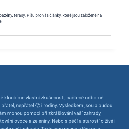
bazény, terasy. Píšu pro vás články, které jsou založené na
e.
ě kloubíme vlastní zkušenosti, načtené odborné
y přátel, nepřátel 🙂 i rodiny. Výsledkem jsou a budou
vám mohou pomoci při zkrášlování vaší zahrady,
vání ovoce a zeleniny. Nebo s péčí a starostí o živé i
nty vaší zahrady. Texty jsou psané s láskou a