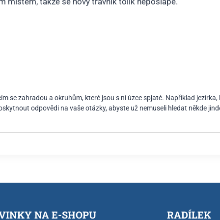
m místem, takže se nový trávník tolik nepošlape.
m se zahradou a okruhům, které jsou s ní úzce spjaté. Například jezírka, 
poskytnout odpovědi na vaše otázky, abyste už nemuseli hledat někde jind
VINKY NA E-SHOPU
RADÍLEK