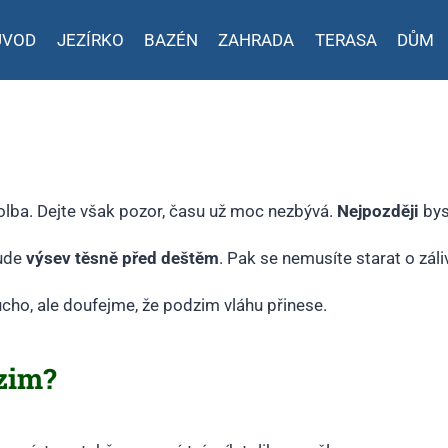
ÚVOD
JEZÍRKO
BAZÉN
ZAHRADA
TERASA
DŮM
volba. Dejte však pozor, času už moc nezbývá.
Nejpozději
bys
ude
výsev těsně před deštěm
. Pak se nemusíte starat o záli
ucho, ale doufejme, že podzim vláhu přinese.
zim?