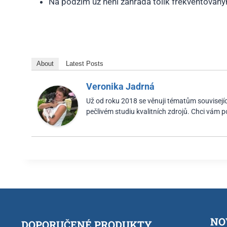
Na podzim už není zahrada tolik frekventovaný
About
Latest Posts
Veronika Jadrná
Už od roku 2018 se věnuji tématům související
pečlivém studiu kvalitních zdrojů. Chci vám 
NO
DOPORUČENÉ PRODUKTY