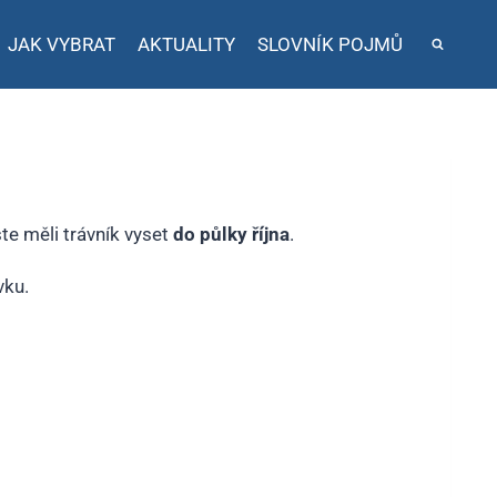
JAK VYBRAT
AKTUALITY
SLOVNÍK POJMŮ
te měli trávník vyset
do půlky října
.
vku.