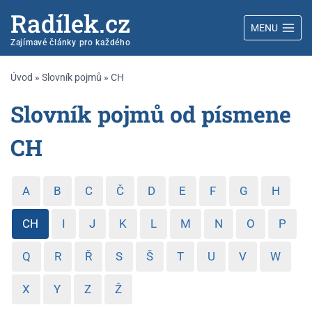
Radílek.cz
MENU
Zajímavé články pro každého
Úvod
»
Slovník pojmů
»
CH
Slovník pojmů od písmene
CH
A
B
C
Č
D
E
F
G
H
CH
I
J
K
L
M
N
O
P
Q
R
Ř
S
Š
T
U
V
W
X
Y
Z
Ž