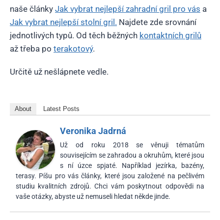
naše články
Jak vybrat nejlepší zahradní gril pro vás
a
Jak vybrat nejlepší stolní gril.
Najdete zde srovnání
jednotlivých typů. Od těch běžných
kontaktních grilů
až třeba po
terakotový
.
Určitě už nešlápnete vedle.
About
Latest Posts
Veronika Jadrná
Už od roku 2018 se věnuji tématům
souvisejícím se zahradou a okruhům, které jsou
s ní úzce spjaté. Například jezírka, bazény,
terasy. Píšu pro vás články, které jsou založené na pečlivém
studiu kvalitních zdrojů. Chci vám poskytnout odpovědi na
vaše otázky, abyste už nemuseli hledat někde jinde.