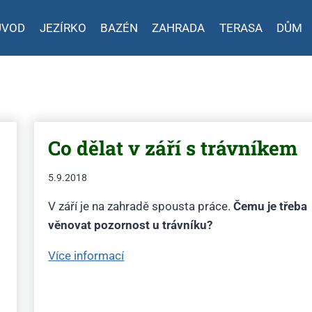
ÚVOD
JEZÍRKO
BAZÉN
ZAHRADA
TERASA
DŮM
Co dělat v září s trávníkem
5.9.2018
V září je na zahradě spousta práce.
Čemu je třeba
věnovat pozornost u trávníku?
“Co
Více informací
dělat
v září
s trávníkem”