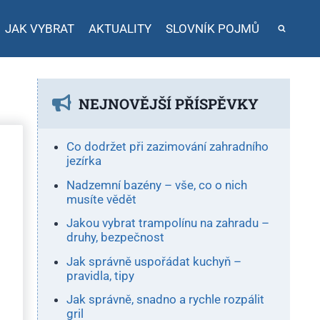
JAK VYBRAT
AKTUALITY
SLOVNÍK POJMŮ
NEJNOVĚJŠÍ PŘÍSPĚVKY
Co dodržet při zazimování zahradního
jezírka
Nadzemní bazény – vše, co o nich
musíte vědět
Jakou vybrat trampolínu na zahradu –
druhy, bezpečnost
Jak správně uspořádat kuchyň –
pravidla, tipy
Jak správně, snadno a rychle rozpálit
gril