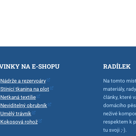
VINKY NA E-SHOPU
RADÍLEK
Nádrže a rezervoáry
Na tomto míst
Stínící tkanina na plot
materiály, rad
Netkaná textilie
články, které 
Neviditelný obrubník
domácího pěsto
Umělý trávník
neživé kompone
Kokosová rohož
respektem k př
tu svoji ;-).