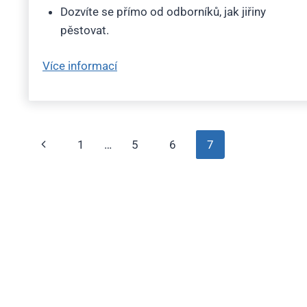
Dozvíte se přímo od odborníků, jak jiřiny
pěstovat.
“Jiřinkové
Více informací
slavnosti
2018”
Navigace
Předchozí
1
…
5
6
7
na
stránka
stránce