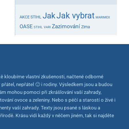
Jak vybrat
Jak
AKCE STIHL
MARIMEX
Zazimování
OASE
Zima
STIHL
VARI
ě kloubíme vlastní zkušenosti, načtené odborné
y přátel, nepřátel 🙂 i rodiny. Výsledkem jsou a budou
vám mohou pomoci při zkrášlování vaší zahrady,
vání ovoce a zeleniny. Nebo s péčí a starostí o živé i
nty vaší zahrady. Texty jsou psané s láskou a
írodě. Krásu vidí každý v něčem jiném, tak si najděte