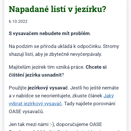
Napadané listí v jezírku?
6.10.2022
S vysavačem nebudete mít problém
.
Na podzim se příroda ukládá k odpočinku. Stromy
shazují listí, aby je zbytečně nevyčerpávaly.
Majitelům jezírek tím vzniká práce.
Chcete si
čištění jezírka usnadnit
?
Použijte
jezírkový vysavač
. Jestli ho ještě nemáte
a v nabídce se neorientujete, zkuste článek
Jaký
vybrat jezírkový vysavač
. Tady najdete porovnání
OASE vysavačů.
Jen tak mezi námi :-), doporučujeme OASE