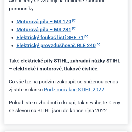
Akční ceny se vztahují na oblíbené zahradní
pomocníky:
Motorová pila – MS 170
Motorová pila – MS 231
Elektrický foukač listí SHE 71
Elektrický provzdušňovač RLE 240
Také
elektrické pily STIHL, zahradní nůžky STIHL
– elektrické i motorové, tlakové čističe
.
Co vše lze na podzim zakoupit se sníženou cenou
zjistíte v článku
Podzimní akce STIHL 2022
.
Pokud jste rozhodnuti o koupi, tak neváhejte. Ceny
se slevou na STIHL jsou do konce října 2022.