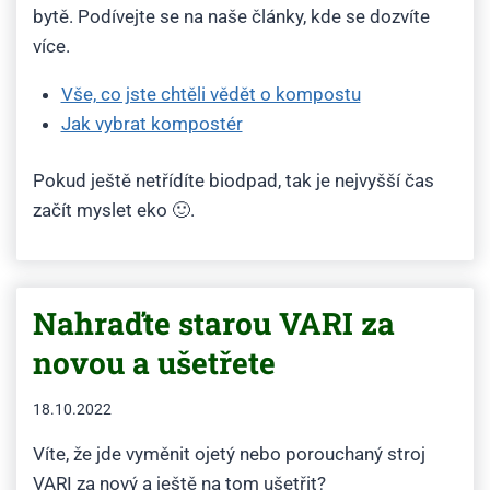
bytě. Podívejte se na naše články, kde se dozvíte
více.
Vše, co jste chtěli vědět o kompostu
Jak vybrat kompostér
Pokud ještě netřídíte biodpad, tak je nejvyšší čas
začít myslet eko 🙂.
Nahraďte starou VARI za
novou a ušetřete
18.10.2022
Víte, že jde vyměnit ojetý nebo porouchaný stroj
VARI za nový a ještě na tom ušetřit?