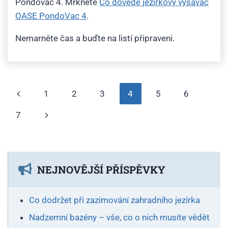
Pondovac 4. Mrkněte
Co dovede jezírkový vysavač
OASE PondoVac 4
.
Nemarněte čas a buďte na listí připraveni.
Navigace
Předchozí
1
2
3
4
5
6
na
stránka
Další
7
stránce
strana
NEJNOVĚJŠÍ PŘÍSPĚVKY
Co dodržet při zazimování zahradního jezírka
Nadzemní bazény – vše, co o nich musíte vědět