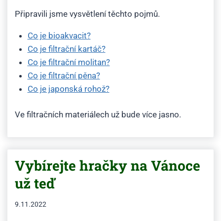
Připravili jsme vysvětlení těchto pojmů.
Co je bioakvacit?
Co je filtrační kartáč?
Co je filtrační molitan?
Co je filtrační pěna?
Co je japonská rohož?
Ve filtračních materiálech už bude více jasno.
Vybírejte hračky na Vánoce
už teď
9.11.2022