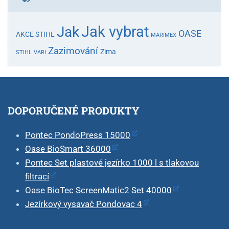
Jak vybrat
Jak
OASE
AKCE STIHL
MARIMEX
Zazimování
Zima
STIHL
VARI
DOPORUČENÉ PRODUKTY
Pontec PondoPress 15000
Oase BioSmart 36000
Pontec Set plastové jezírko 1000 l s tlakovou
filtrací
Oase BioTec ScreenMatic2 Set 40000
Jezírkový vysavač Pondovac 4