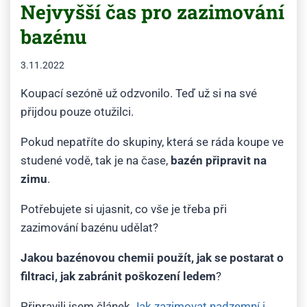
Nejvyšší čas pro zazimování
bazénu
3.11.2022
Koupací sezóně už odzvonilo. Teď už si na své
přijdou pouze otužilci.
Pokud nepatříte do skupiny, která se ráda koupe ve
studené vodě, tak je na čase,
bazén připravit na
zimu
.
Potřebujete si ujasnit, co vše je třeba při
zazimování bazénu udělat?
Jakou bazénovou chemii použít, jak se postarat o
filtraci, jak zabránit poškození ledem
?
Připravili jsem článek
Jak zazimovat nadzemní i