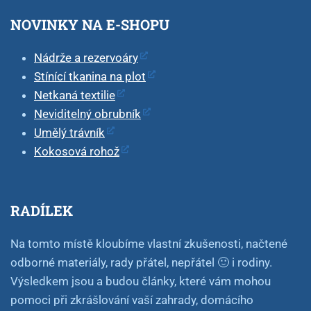
NOVINKY NA E-SHOPU
Nádrže a rezervoáry
Stínící tkanina na plot
Netkaná textilie
Neviditelný obrubník
Umělý trávník
Kokosová rohož
RADÍLEK
Na tomto místě kloubíme vlastní zkušenosti, načtené
odborné materiály, rady přátel, nepřátel 🙂 i rodiny.
Výsledkem jsou a budou články, které vám mohou
pomoci při zkrášlování vaší zahrady, domácího