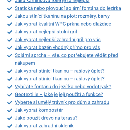
Jaká kamínková fólie je ta nejlepší
Statická nebo plovoucí solární fontána do jezírka
Jakou stínící tkaninu na plot: rozměry, barvy
Jak vybrat kvalitní WPC prkna nebo dlaždice
Jak vybrat nejlepší stolní gril
Jak vybrat nejlepší zahradní gril pro vás
Jak vybrat bazén vhodný přímo pro vás
Solární sprcha – vše, co potřebujete vědět před
nákupem
Jak vybrat stínící tkaninu – rašlový úplet?
Jak vybrat stínící tkaninu – rašlový úplet?
Vybíráte fontánu do jezírka nebo vodotrysk?
Geotextilie – jaké je její použití a funkce?
Vyberte si umělý trávník pro dům a zahradu
Jak vybrat kompostér
Jaké použít dřevo na terasu?
Jak vybrat zahradní skleník