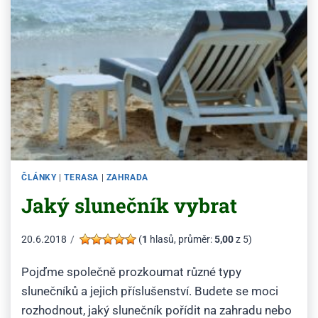
ČLÁNKY
|
TERASA
|
ZAHRADA
Jaký slunečník vybrat
20.6.2018
(
1
hlasů, průměr:
5,00
z 5)
Pojďme společně prozkoumat různé typy
slunečníků a jejich příslušenství. Budete se moci
rozhodnout, jaký slunečník pořídit na zahradu nebo