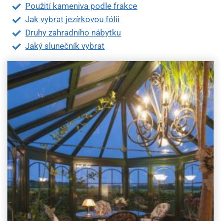
Použití kameniva podle frakce
Jak vybrat jezírkovou fólii
Druhy zahradního nábytku
Jaký slunečník vybrat