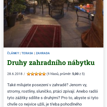
ČLÁNKY
|
TERASA
|
ZAHRADA
Druhy zahradního nábytku
28.6.2018
(
1
hlasů, průměr:
5,00
z 5)
Také milujete posezení v zahradě? Jenom vy,
stromy, rostliny, sluníčko, ptáci zpívají. Anebo radši
tyto zážitky sdílíte s druhými? Pro to, abyste si tyto
chvíle co nejvíce užili, je třeba pohodlného