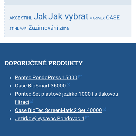
Jak vybrat
Jak
OASE
AKCE STIHL
MARIMEX
Zazimování
Zima
STIHL
VARI
DOPORUČENÉ PRODUKTY
Pontec PondoPress 15000
Oase BioSmart 36000
Pontec Set plastové jezírko 1000 l s tlakovou
filtrací
Oase BioTec ScreenMatic2 Set 40000
Jezírkový vysavač Pondovac 4