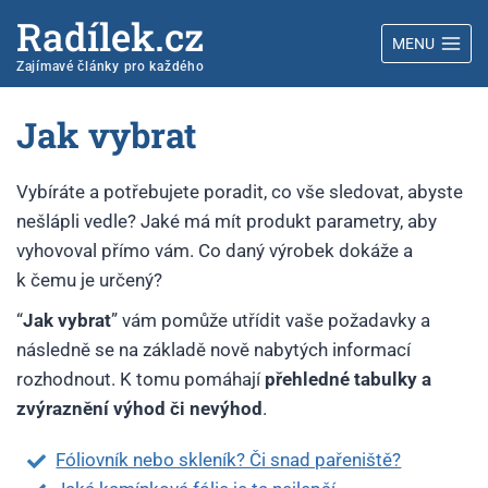
Radílek.cz
MENU
Zajímavé články pro každého
Jak vybrat
Vybíráte a potřebujete poradit, co vše sledovat, abyste
nešlápli vedle? Jaké má mít produkt parametry, aby
vyhovoval přímo vám. Co daný výrobek dokáže a
k čemu je určený?
“
Jak vybrat
” vám pomůže utřídit vaše požadavky a
následně se na základě nově nabytých informací
rozhodnout. K tomu pomáhají
přehledné tabulky a
zvýraznění výhod či nevýhod
.
Fóliovník nebo skleník? Či snad pařeniště?