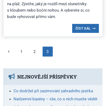
na pláž. Zjistíte, jaký je rozdíl mezi slunečníky
s kloubem nebo boční nohou. A vyberete si, co
bude vyhovovat přímo vám.
JAKÝ
ČÍST DÁL
SLUNEČN
VYBRAT
Navigace
Předchozí
1
2
3
na
stránka
stránce
NEJNOVĚJŠÍ PŘÍSPĚVKY
Co dodržet při zazimování zahradního jezírka
Nadzemní bazény – vše, co o nich musíte vědět