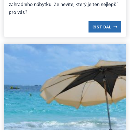
zahradního nábytku. Že nevíte, který je ten nejlepší
pro vás?
DRUHY
ČÍST DÁL
ZAHRAD
NÁBYTK