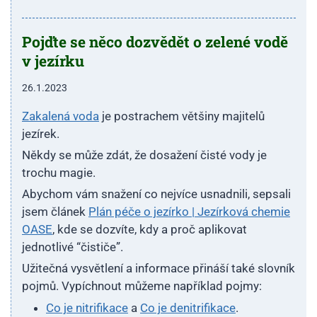
Pojďte se něco dozvědět o zelené vodě
v jezírku
26.1.2023
Zakalená voda
je postrachem většiny majitelů
jezírek.
Někdy se může zdát, že dosažení čisté vody je
trochu magie.
Abychom vám snažení co nejvíce usnadnili, sepsali
jsem článek
Plán péče o jezírko | Jezírková chemie
OASE
, kde se dozvíte, kdy a proč aplikovat
jednotlivé “čističe”.
Užitečná vysvětlení a informace přináší také slovník
pojmů. Vypíchnout můžeme například pojmy:
Co je nitrifikace
a
Co je denitrifikace
.