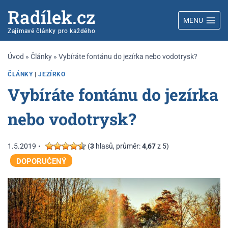
Radílek.cz
MENU
Zajímavé články pro každého
Úvod
»
Články
»
Vybíráte fontánu do jezírka nebo vodotrysk?
ČLÁNKY
|
JEZÍRKO
Vybíráte fontánu do jezírka
nebo vodotrysk?
1.5.2019
(
3
hlasů, průměr:
4,67
z 5)