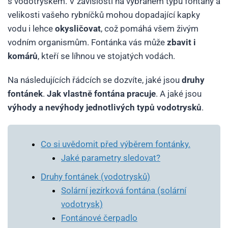
s vodotryskem. V závislosti na vybraném typu fontány a
velikosti vašeho rybníčků mohou dopadající kapky
vodu i lehce
okysličovat
, což pomáhá všem živým
vodním organismům. Fontánka vás může
zbavit i
komárů
, kteří se líhnou ve stojatých vodách.
Na následujících řádcích se dozvíte, jaké jsou
druhy
fontánek
.
Jak vlastně fontána pracuje
. A jaké jsou
výhody a nevýhody jednotlivých typů vodotrysků
.
Co si uvědomit před výběrem fontánky.
Jaké parametry sledovat?
Druhy fontánek (vodotrysků)
Solární jezírková fontána (solární
vodotrysk)
Fontánové čerpadlo