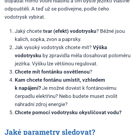
dopadat mimo vodní hladinu a tím byste jezírko vlastně
odpouštěli. A teď už se podívejme, podle čeho
vodotrysk vybírat.
Jaký chcete
tvar (efekt) vodotrysku
? Běžné jsou
kalich, sopka, zvon a paprsky.
Jak vysoký vodotrysk chcete mít?
Výška
vodotrysku
by zpravidla měla dosahovat poloměru
jezírka. Výšku lze většinou regulovat.
Chcete mít fontánku osvětlenou
?
Kam chcete fontánu umístit, vzhledem
k napájení?
Je možné dovést k fontánovému
čerpadlu elektřinu? Nebo budete muset zvolit
náhradní zdroj energie?
Chcete pomocí vodotrysku okysličovat vodu?
Jaké parametry sledovat?