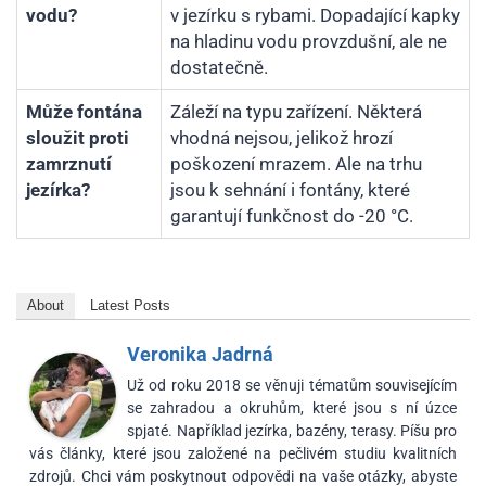
vodu?
v jezírku s rybami. Dopadající kapky
na hladinu vodu provzdušní, ale ne
dostatečně.
Může fontána
Záleží na typu zařízení. Některá
sloužit proti
vhodná nejsou, jelikož hrozí
zamrznutí
poškození mrazem. Ale na trhu
jezírka?
jsou k sehnání i fontány, které
garantují funkčnost do -20 °C.
About
Latest Posts
Veronika Jadrná
Už od roku 2018 se věnuji tématům souvisejícím
se zahradou a okruhům, které jsou s ní úzce
spjaté. Například jezírka, bazény, terasy. Píšu pro
vás články, které jsou založené na pečlivém studiu kvalitních
zdrojů. Chci vám poskytnout odpovědi na vaše otázky, abyste