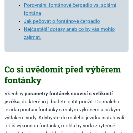
Porovnání: fontánové čerpadlo vs. solární
fontána
Jak pečovat o fontánové čerpadlo
Nejčastější dotazy aneb co by vás mohlo
zajímat.
Co si uvědomit před výběrem
fontánky
Všechny
parametry fontánek souvisí s velikostí
jezírka
, do kterého ji budete chtít použít. Do malého
jezírka postačí fontánky s malým výkonem a nízkým
výtlakem vody. Kdybyste do malého jezírka instalovali
příliš výkonnou fontánku, mohla by voda zbytečně