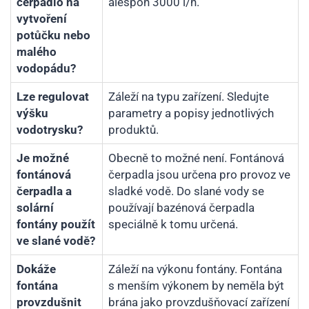
čerpadlo na
alespoň 3000 l/h.
vytvoření
potůčku nebo
malého
vodopádu?
Lze regulovat
Záleží na typu zařízení. Sledujte
výšku
parametry a popisy jednotlivých
vodotrysku?
produktů.
Je možné
Obecně to možné není. Fontánová
fontánová
čerpadla jsou určena pro provoz ve
čerpadla a
sladké vodě. Do slané vody se
solární
používají bazénová čerpadla
fontány použít
speciálně k tomu určená.
ve slané vodě?
Dokáže
Záleží na výkonu fontány. Fontána
fontána
s menším výkonem by neměla být
provzdušnit
brána jako provzdušňovací zařízení