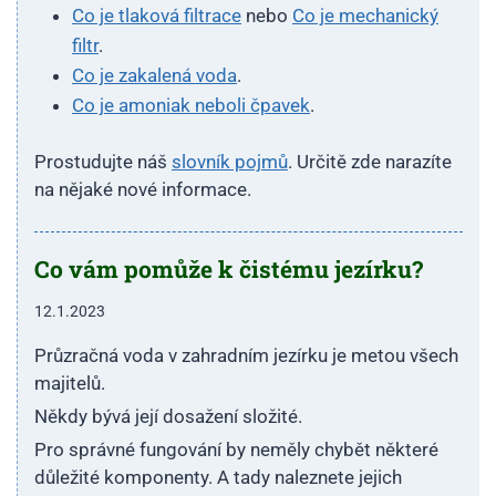
Co je tlaková filtrace
nebo
Co je mechanický
filtr
.
Co je zakalená voda
.
Co je amoniak neboli čpavek
.
Prostudujte náš
slovník pojmů
. Určitě zde narazíte
na nějaké nové informace.
Co vám pomůže k čistému jezírku?
12.1.2023
Průzračná voda v zahradním jezírku je metou všech
majitelů.
Někdy bývá její dosažení složité.
Pro správné fungování by neměly chybět některé
důležité komponenty. A tady naleznete jejich