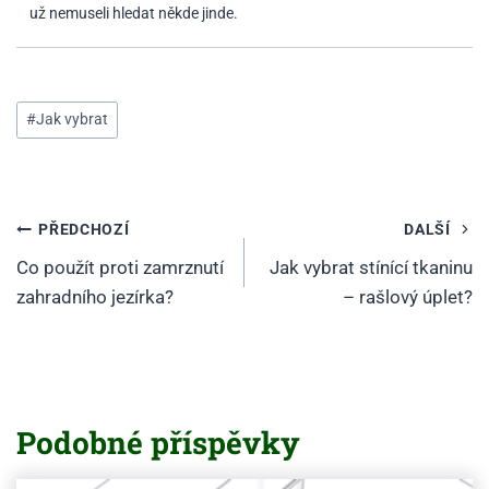
už nemuseli hledat někde jinde.
Štítky
#
Jak vybrat
příspěvků:
Navigace
PŘEDCHOZÍ
DALŠÍ
pro
Co použít proti zamrznutí
Jak vybrat stínící tkaninu
zahradního jezírka?
– rašlový úplet?
příspěvek
Podobné příspěvky