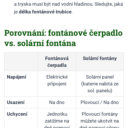
a tryska musí být nad vodní hladinou. Sledujte, jaká
je
délka fontánové trubice
.
Porovnání: fontánové čerpadlo
vs. solární fontána
Fontánová
Solární fontány
čerpadla
Napájení
Elektrické
Solární panel
připojení
(baterie nabitá ze
sol. panelu)
Usazení
Na dno
Plovoucí / Na dno
Uchycení
Jednotku
Plovoucí fontány
zatížíme na
můžete ukotvit na
dně pomocí
dně pomocí silonu,